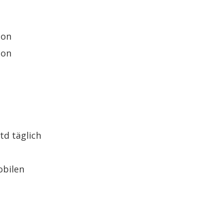
son
son
:
td täglich
obilen